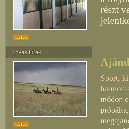
részt v
jelentk
Ajánd
Sport, k
harmóni
módon eg
próbálta,
megajánd