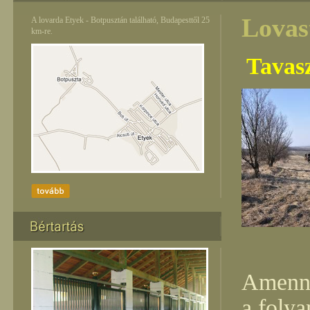
Lovas
A lovarda Etyek - Botpusztán található, Budapesttől 25
km-re.
Tavasz
Amenny
a folya