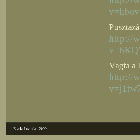
http:/
v=hbov
Pusztaz
http:/
v=6KQV
Vágta a J
http:/
v=j1tw
Etyeki Lovarda - 2009