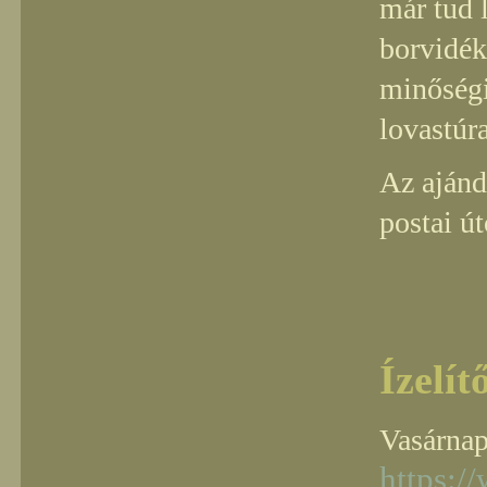
már tud 
borvidék 
minőségi
lovastúr
Az ajánd
postai ú
Ízelít
Vasárnap
https:/