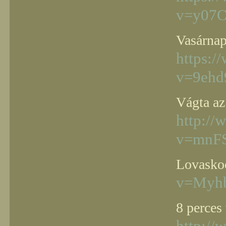
v=y07
Vasárnap
https:/
v=9ehd
Vágta az
http:/
v=mnFS
Lovasko
v=Myhb
8 perces